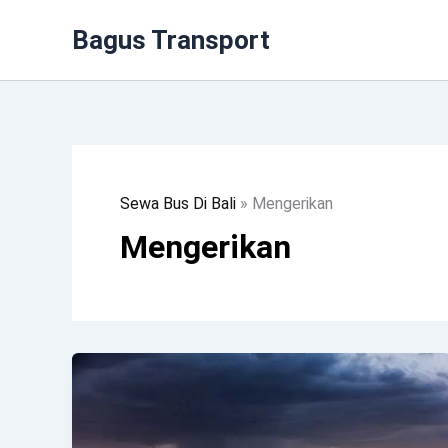
Lewati
Bagus Transport
Ke
Konten
Sewa Bus Di Bali
»
Mengerikan
Mengerikan