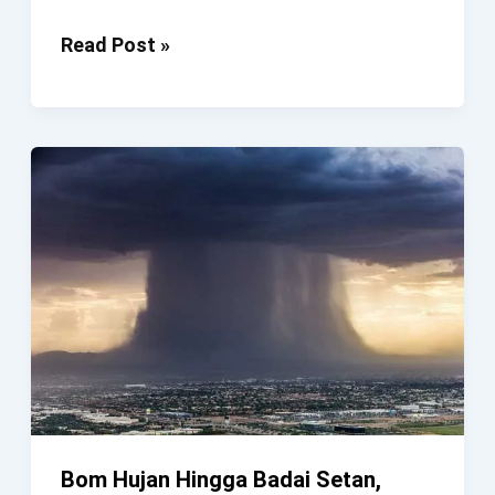
Kasus
Read Post »
Halusinasi
Paling
Unik
Dan
Aneh
Yang
Benar-
Benar
Pernah
Terjadi
Bom Hujan Hingga Badai Setan,