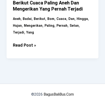
Berikut Cuaca Paling Aneh Dan
Mengerikan Yang Pernah Terjadi
,
,
,
,
,
,
,
Aneh
Badai
Berikut
Bom
Cuaca
Dan
Hingga
,
,
,
,
,
Hujan
Mengerikan
Paling
Pernah
Setan
,
Terjadi
Yang
Bom
Read Post »
Hujan
Hingga
Badai
Setan,
Berikut
Cuaca
Paling
©2026
BagusBaliBus.Com
Aneh