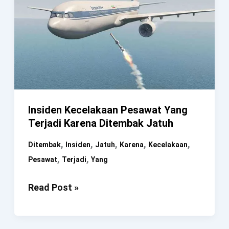
Insiden Kecelakaan Pesawat Yang
Terjadi Karena Ditembak Jatuh
,
,
,
,
,
Ditembak
Insiden
Jatuh
Karena
Kecelakaan
,
,
Pesawat
Terjadi
Yang
Insiden
Read Post »
Kecelakaan
Pesawat