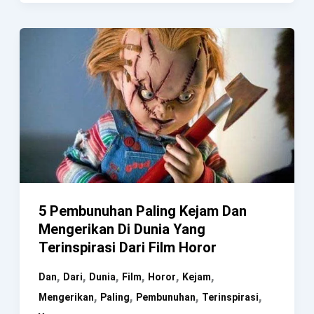
Kerr,
Dukun
Yang
Berhasil
Mengungkap
Kasus
Pembunuhan
5 Pembunuhan Paling Kejam Dan
Mengerikan Di Dunia Yang
Terinspirasi Dari Film Horor
,
,
,
,
,
,
Dan
Dari
Dunia
Film
Horor
Kejam
,
,
,
,
Mengerikan
Paling
Pembunuhan
Terinspirasi