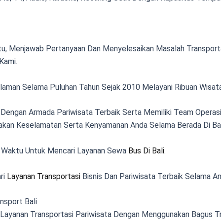
u, Menjawab Pertanyaan Dan Menyelesaikan Masalah Transport
Kami.
aman Selama Puluhan Tahun Sejak 2010 Melayani Ribuan Wisataw
Dengan Armada Pariwisata Terbaik Serta Memiliki Team Operas
akan Keselamatan Serta Kenyamanan Anda Selama Berada Di Bal
n Waktu Untuk Mencari Layanan Sewa
Bus Di Bali
.
ri
Layanan Transportasi
Bisnis Dan Pariwisata Terbaik Selama And
nsport Bali
anan Transportasi Pariwisata Dengan Menggunakan Bagus Transp