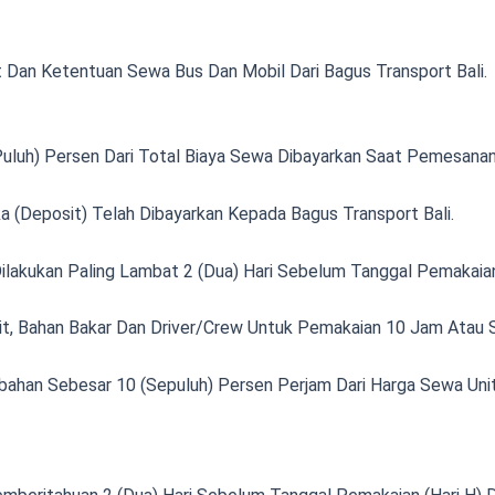
an Ketentuan Sewa Bus Dan Mobil Dari Bagus Transport Bali.
luh) Persen Dari Total Biaya Sewa Dibayarkan Saat Pemesanan 
 (deposit) Telah Dibayarkan Kepada Bagus Transport Bali.
ilakukan Paling Lambat 2 (dua) Hari Sebelum Tanggal Pemakaian
it, Bahan Bakar Dan Driver/Crew Untuk Pemakaian 10 Jam Atau 
ahan Sebesar 10 (sepuluh) Persen Perjam Dari Harga Sewa Unit