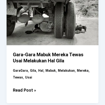
Gara-Gara Mabuk Mereka Tewas
Usai Melakukan Hal Gila
,
,
,
,
,
,
GaraGara
Gila
Hal
Mabuk
Melakukan
Mereka
,
Tewas
Usai
Gara-
Read Post »
Gara
Mabuk