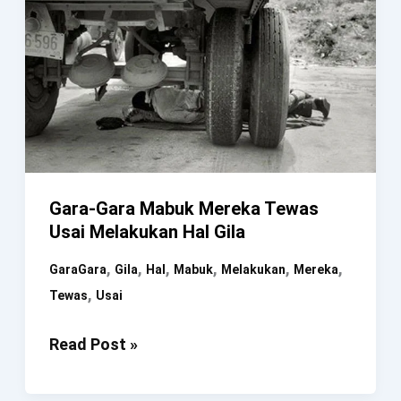
Gara-Gara Mabuk Mereka Tewas
Usai Melakukan Hal Gila
,
,
,
,
,
,
GaraGara
Gila
Hal
Mabuk
Melakukan
Mereka
,
Tewas
Usai
Gara-
Read Post »
Gara
Mabuk