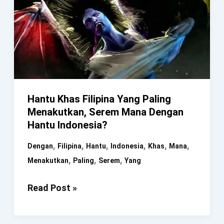
Hantu Khas Filipina Yang Paling
Menakutkan, Serem Mana Dengan
Hantu Indonesia?
,
,
,
,
,
,
Dengan
Filipina
Hantu
Indonesia
Khas
Mana
,
,
,
Menakutkan
Paling
Serem
Yang
Hantu
Read Post »
Khas
Filipina