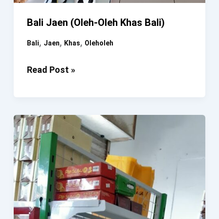
Bali Jaen (Oleh-Oleh Khas Bali)
,
,
,
Bali
Jaen
Khas
Oleholeh
Bali
Read Post »
Jaen
(Oleh-
Oleh
Khas
Bali)