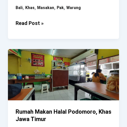
,
,
,
,
Bali
Khas
Masakan
Pak
Warung
Warung
Read Post »
Pak
Made
(Masakan
Khas
Bali)
Rumah Makan Halal Podomoro, Khas
Jawa Timur