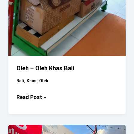
Oleh – Oleh Khas Bali
,
,
Bali
Khas
Oleh
Oleh
Read Post »
–
Oleh
Khas
Bali