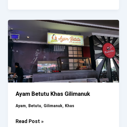
Makan
Babi
Guling
Khas
Bali
“Bagus”
Ayam Betutu Khas Gilimanuk
,
,
,
Ayam
Betutu
Gilimanuk
Khas
Ayam
Read Post »