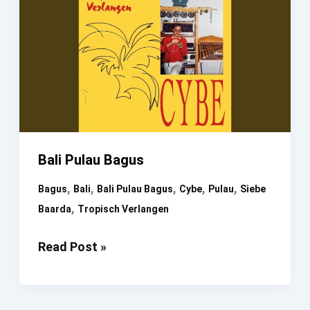
Bali Pulau Bagus
,
,
,
,
,
Bagus
Bali
Bali Pulau Bagus
Cybe
Pulau
Siebe
,
Baarda
Tropisch Verlangen
Bali
Read Post »
Pulau
Bagus