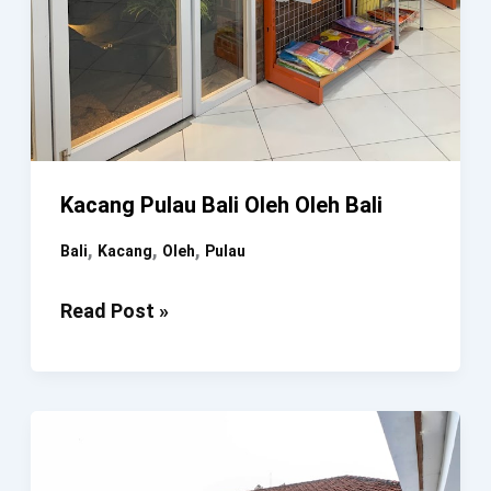
Kacang Pulau Bali Oleh Oleh Bali
,
,
,
Bali
Kacang
Oleh
Pulau
Kacang
Read Post »
Pulau
Bali
Oleh
Oleh
Bali