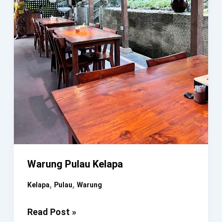
Surabaya
Warung Pulau Kelapa
,
,
Kelapa
Pulau
Warung
Warung
Read Post »