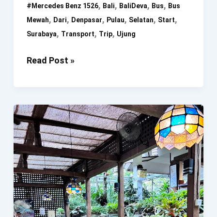
,
,
,
,
#mercedes Benz 1526
Bali
BaliDeva
Bus
Bus
,
,
,
,
,
,
Mewah
Dari
Denpasar
Pulau
Selatan
Start
,
,
,
Surabaya
Transport
Trip
Ujung
Start
Read Post »
Dari
Ujung
Selatan
Pulau
Bali
‼️
Trip
BaliDeva
Transport
Denpasar
–