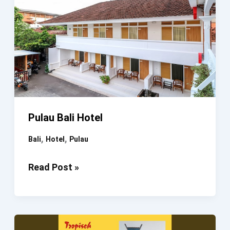
Pulau Bali Hotel
,
,
Bali
Hotel
Pulau
Pulau
Read Post »
Bali
Hotel