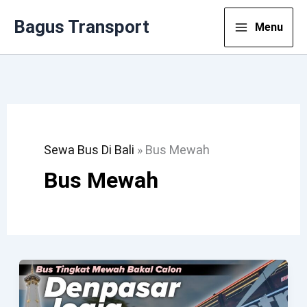
Lewati
Bagus Transport
Menu
Ke
Konten
Sewa Bus Di Bali
»
Bus Mewah
Bus Mewah