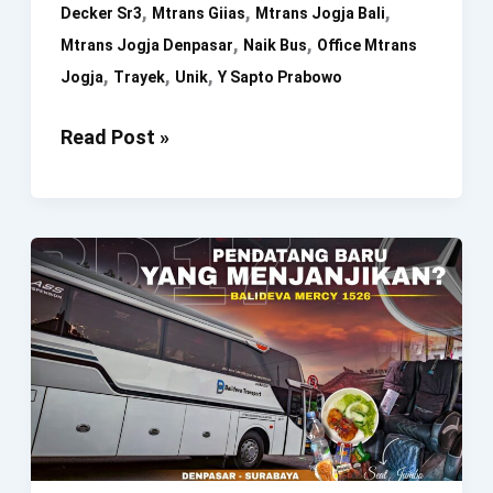
,
,
,
Decker Sr3
Mtrans Giias
Mtrans Jogja Bali
,
,
Mtrans Jogja Denpasar
Naik Bus
Office Mtrans
,
,
,
Jogja
Trayek
Unik
Y Sapto Prabowo
BUS
Read Post »
INI
KONSEPNYA
UNIK
GA
ADA
LAWAN
!
Bakal
Calon
Trayek
Jogja