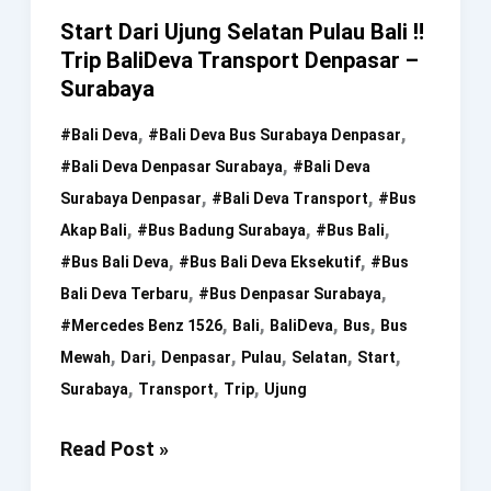
–
Start Dari Ujung Selatan Pulau Bali ‼️
Bali
Trip BaliDeva Transport Denpasar –
Surabaya
,
,
#bali Deva
#bali Deva Bus Surabaya Denpasar
,
#bali Deva Denpasar Surabaya
#bali Deva
,
,
Surabaya Denpasar
#bali Deva Transport
#bus
,
,
,
Akap Bali
#bus Badung Surabaya
#bus Bali
,
,
#bus Bali Deva
#bus Bali Deva Eksekutif
#bus
,
,
Bali Deva Terbaru
#bus Denpasar Surabaya
,
,
,
,
#mercedes Benz 1526
Bali
BaliDeva
Bus
Bus
,
,
,
,
,
,
Mewah
Dari
Denpasar
Pulau
Selatan
Start
,
,
,
Surabaya
Transport
Trip
Ujung
Start
Read Post »
Dari