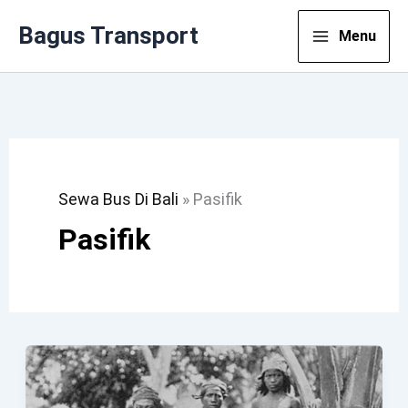
Lewati
Bagus Transport
Menu
Ke
Konten
Sewa Bus Di Bali
»
Pasifik
Pasifik