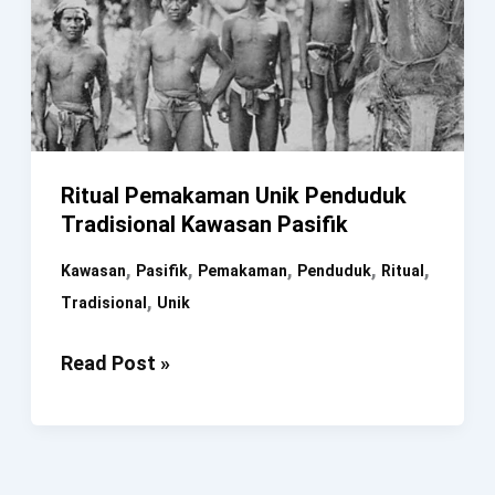
Ritual Pemakaman Unik Penduduk
Tradisional Kawasan Pasifik
,
,
,
,
,
Kawasan
Pasifik
Pemakaman
Penduduk
Ritual
,
Tradisional
Unik
Ritual
Read Post »
Pemakaman
Unik
Penduduk
Tradisional