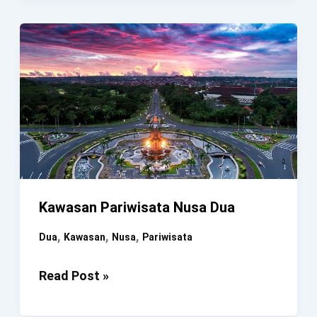
Pelabuhan
Buleleng
Kawasan Pariwisata Nusa Dua
,
,
,
Dua
Kawasan
Nusa
Pariwisata
Kawasan
Read Post »
Pariwisata
Nusa