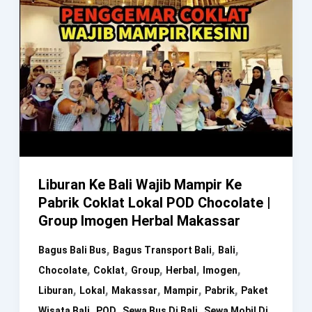
Liburan Ke Bali Wajib Mampir Ke
Pabrik Coklat Lokal POD Chocolate |
Group Imogen Herbal Makassar
,
,
,
Bagus Bali Bus
Bagus Transport Bali
Bali
,
,
,
,
,
Chocolate
Coklat
Group
Herbal
Imogen
,
,
,
,
,
Liburan
Lokal
Makassar
Mampir
Pabrik
Paket
,
,
,
Wisata Bali
POD
Sewa Bus Di Bali
Sewa Mobil Di