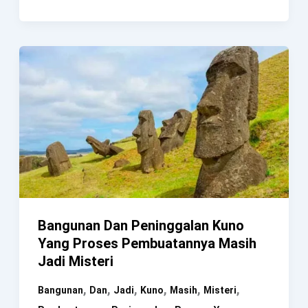
Operasi
Pembedahan
Yang
Sudah
Dilakukan
Manusia
Sejak
Era
Kuno
Bangunan Dan Peninggalan Kuno
Yang Proses Pembuatannya Masih
Jadi Misteri
,
,
,
,
,
,
Bangunan
Dan
Jadi
Kuno
Masih
Misteri