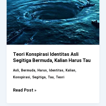
Teori Konspirasi Identitas Asli
Segitiga Bermuda, Kalian Harus Tau
,
,
,
,
,
Asli
Bermuda
Harus
Identitas
Kalian
,
,
,
Konspirasi
Segitiga
Tau
Teori
Teori
Read Post »
Konspirasi
Identitas