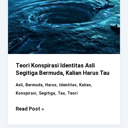
Teori Konspirasi Identitas Asli
Segitiga Bermuda, Kalian Harus Tau
,
,
,
,
,
Asli
Bermuda
Harus
Identitas
Kalian
,
,
,
Konspirasi
Segitiga
Tau
Teori
Teori
Read Post »
Konspirasi
Identitas