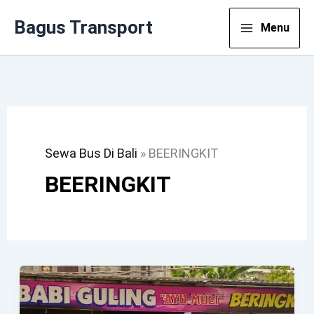
Lewati
Bagus Transport
Menu
Ke
Konten
Sewa Bus Di Bali
»
BEERINGKIT
BEERINGKIT