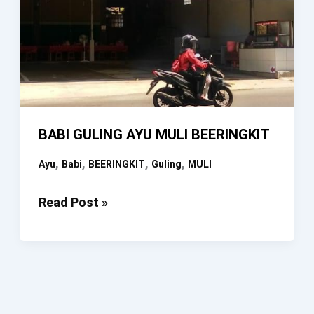
BABI GULING AYU MULI BEERINGKIT
,
,
,
,
Ayu
Babi
BEERINGKIT
Guling
MULI
BABI
Read Post »
GULING
AYU
MULI
BEERINGKIT