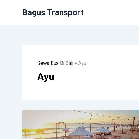
Lewati
Bagus Transport
Ke
Konten
Sewa Bus Di Bali
»
Ayu
Ayu