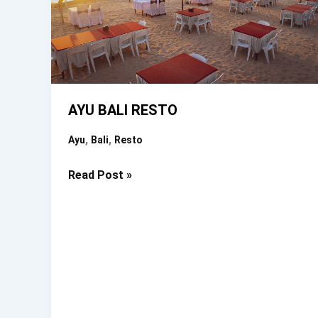
AYU BALI RESTO
,
,
Ayu
Bali
Resto
AYU
Read Post »
BALI
RESTO