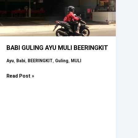
BABI GULING AYU MULI BEERINGKIT
,
,
,
,
Ayu
Babi
BEERINGKIT
Guling
MULI
BABI
Read Post »
GULING
AYU
MULI
BEERINGKIT