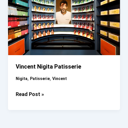
Vincent Nigita Patisserie
,
,
Nigita
Patisserie
Vincent
Vincent
Read Post »
Nigita
Patisserie