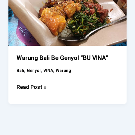
Warung Bali Be Genyol “BU VINA”
,
,
,
Bali
Genyol
VINA
Warung
Warung
Read Post »
Bali
Be
Genyol
“BU
VINA”