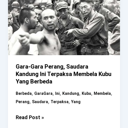
Gara-Gara Perang, Saudara
Kandung Ini Terpaksa Membela Kubu
Yang Berbeda
,
,
,
,
,
,
Berbeda
GaraGara
Ini
Kandung
Kubu
Membela
,
,
,
Perang
Saudara
Terpaksa
Yang
Gara-
Read Post »
Gara