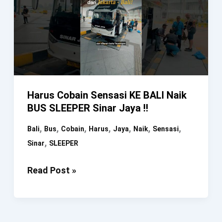
Harus Cobain Sensasi KE BALI Naik
BUS SLEEPER Sinar Jaya ‼️
,
,
,
,
,
,
,
Bali
Bus
Cobain
Harus
Jaya
Naik
Sensasi
,
Sinar
SLEEPER
Harus
Read Post »
Cobain
Sensasi
KE