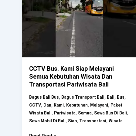
CCTV Bus. Kami Siap Melayani
Semua Kebutuhan Wisata Dan
Transportasi Pariwisata Bali
,
,
,
,
Bagus Bali Bus
Bagus Transport Bali
Bali
Bus
,
,
,
,
,
CCTV
Dan
Kami
Kebutuhan
Melayani
Paket
,
,
,
,
Wisata Bali
Pariwisata
Semua
Sewa Bus Di Bali
,
,
,
Sewa Mobil Di Bali
Siap
Transportasi
Wisata
CCTV
Read Post »