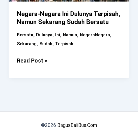
Hingga
Negara-Negara Ini Dulunya Terpisah,
Sekarang
Namun Sekarang Sudah Bersatu
,
,
,
,
,
Bersatu
Dulunya
Ini
Namun
NegaraNegara
,
,
Sekarang
Sudah
Terpisah
Negara-
Read Post »
Negara
Ini
Dulunya
Terpisah,
Namun
Sekarang
Sudah
©2026
BagusBaliBus.Com
Bersatu