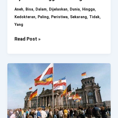
,
,
,
,
,
,
Aneh
Bisa
Dalam
Dijelaskan
Dunia
Hingga
,
,
,
,
,
Kedokteran
Paling
Peristiwa
Sekarang
Tidak
Yang
4
Read Post »
Peristiwa
Paling
Aneh
Dalam
Dunia
Kedokteran
Yang
Tidak
Bisa
Dijelaskan