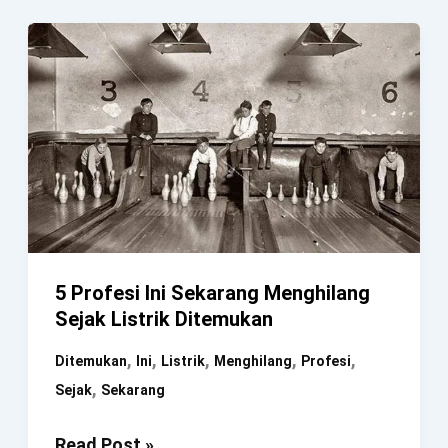
Yang
Sekarang
Sudah
Bubar
Dan
Hilang
Dari
Peta
5 Profesi Ini Sekarang Menghilang
Sejak Listrik Ditemukan
,
,
,
,
,
Ditemukan
Ini
Listrik
Menghilang
Profesi
,
Sejak
Sekarang
5
Read Post »