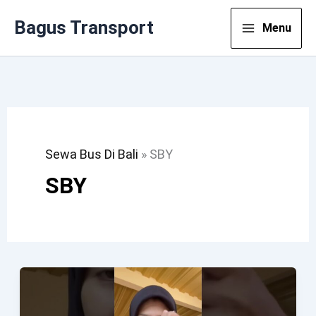
Lewati
Bagus Transport
Menu
Ke
Konten
Sewa Bus Di Bali
»
SBY
SBY