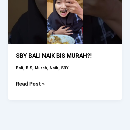
SBY BALI NAIK BIS MURAH?!
,
,
,
,
Bali
BIS
Murah
Naik
SBY
SBY
Read Post »
BALI
NAIK
BIS
MURAH?!