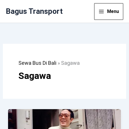
Lewati
Bagus Transport
Menu
Ke
Konten
Sewa Bus Di Bali
»
Sagawa
Sagawa