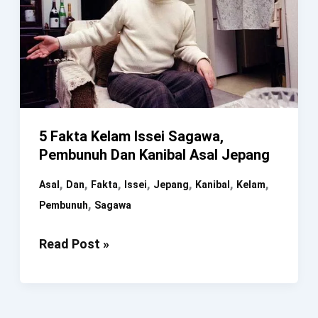
5 Fakta Kelam Issei Sagawa,
Pembunuh Dan Kanibal Asal Jepang
,
,
,
,
,
,
,
Asal
Dan
Fakta
Issei
Jepang
Kanibal
Kelam
,
Pembunuh
Sagawa
5
Read Post »
Fakta
Kelam
Issei