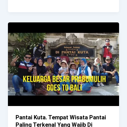
Gembira
Di
Saat
Masih
Pandemi
–
Sewa
Bus
Di
Bali
–
Bagus
Transport
Bali
Pantai Kuta. Tempat Wisata Pantai
Paling Terkenal Yang Wajib Di