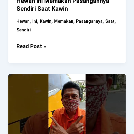
Hewan Ini Memakan Pasangannya
Sendiri Saat Kawin
,
,
,
,
,
,
Hewan
Ini
Kawin
Memakan
Pasangannya
Saat
Sendiri
Hewan
Read Post »
Ini
Memakan
Pasangannya
Sendiri
Saat
Kawin