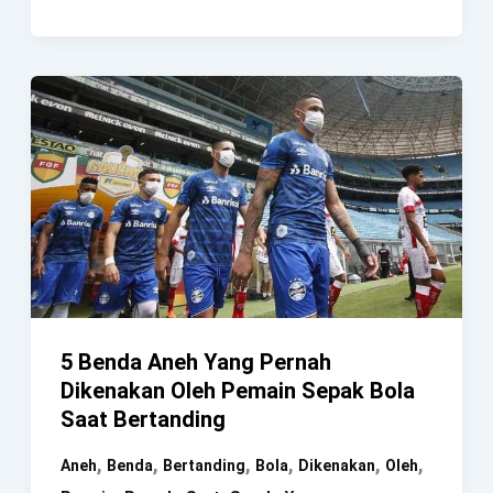
Hilangnya
William
Schaffner,
Pilot
Pesawat
Tempur
Yang
Menghilang
Saat
Mengejar
UFO
5 Benda Aneh Yang Pernah
Dikenakan Oleh Pemain Sepak Bola
Saat Bertanding
,
,
,
,
,
,
Aneh
Benda
Bertanding
Bola
Dikenakan
Oleh