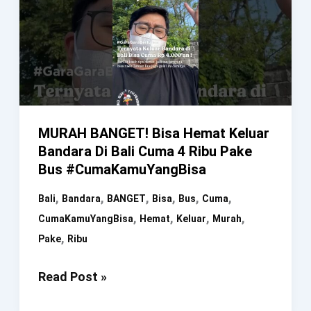
MURAH BANGET! Bisa Hemat Keluar
Bandara Di Bali Cuma 4 Ribu Pake
Bus #CumaKamuYangBisa
,
,
,
,
,
,
Bali
Bandara
BANGET
Bisa
Bus
Cuma
,
,
,
,
CumaKamuYangBisa
Hemat
Keluar
Murah
,
Pake
Ribu
MURAH
Read Post »
BANGET!