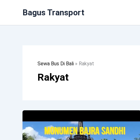
Lewati
Bagus Transport
Ke
Konten
Sewa Bus Di Bali
»
Rakyat
Rakyat