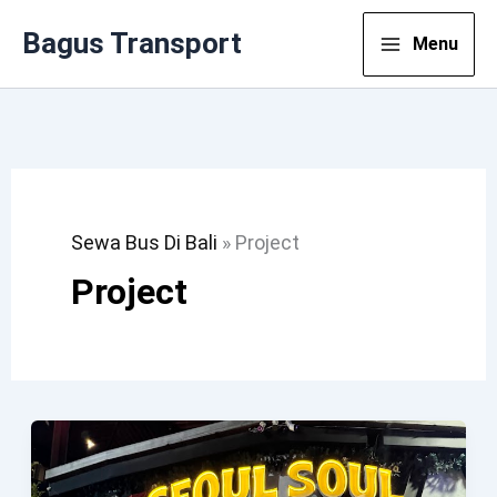
Lewati
Bagus Transport
Menu
Ke
Konten
Sewa Bus Di Bali
»
Project
Project