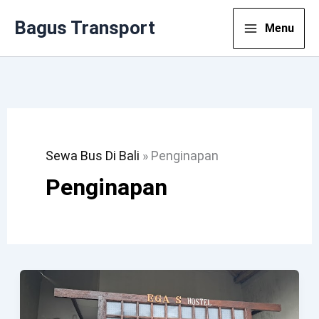
Lewati
Bagus Transport
Menu
Ke
Konten
Sewa Bus Di Bali
»
Penginapan
Penginapan