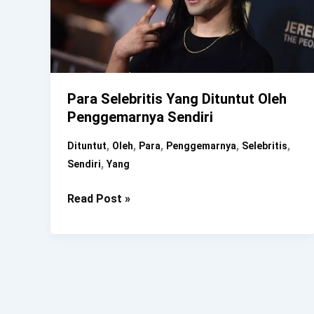
Para Selebritis Yang Dituntut Oleh
Penggemarnya Sendiri
,
,
,
,
,
Dituntut
Oleh
Para
Penggemarnya
Selebritis
,
Sendiri
Yang
Para
Read Post »
Selebritis
Yang
Dituntut
Oleh
Penggemarnya
Sendiri