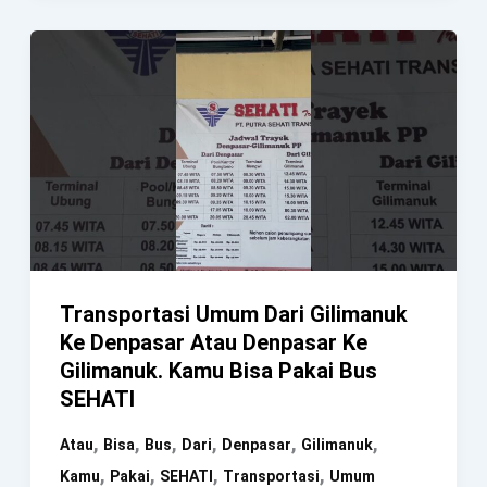
Unik
Tentang
Topi
Yang
Kamu
Mungkin
Pernah
Pakai
Transportasi Umum Dari Gilimanuk
Ke Denpasar Atau Denpasar Ke
Gilimanuk. Kamu Bisa Pakai Bus
SEHATI
,
,
,
,
,
,
Atau
Bisa
Bus
Dari
Denpasar
Gilimanuk
,
,
,
,
Kamu
Pakai
SEHATI
Transportasi
Umum