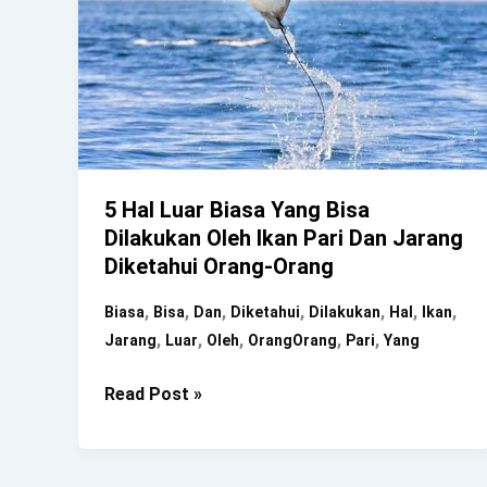
5 Hal Luar Biasa Yang Bisa
Dilakukan Oleh Ikan Pari Dan Jarang
Diketahui Orang-Orang
,
,
,
,
,
,
,
Biasa
Bisa
Dan
Diketahui
Dilakukan
Hal
Ikan
,
,
,
,
,
Jarang
Luar
Oleh
OrangOrang
Pari
Yang
5
Read Post »
Hal
Luar
Biasa