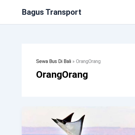
Lewati
Bagus Transport
Ke
Konten
Sewa Bus Di Bali
»
OrangOrang
OrangOrang