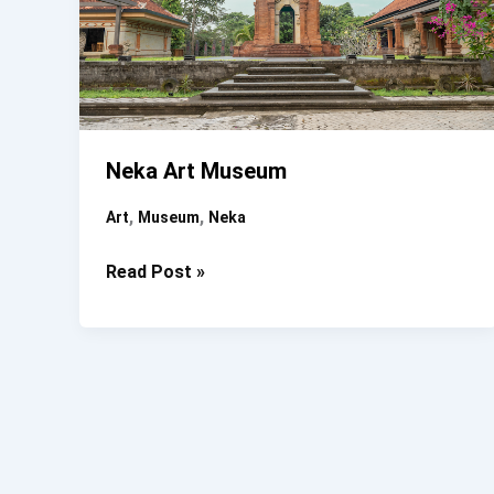
Neka Art Museum
,
,
Art
Museum
Neka
Neka
Read Post »
Art
Museum