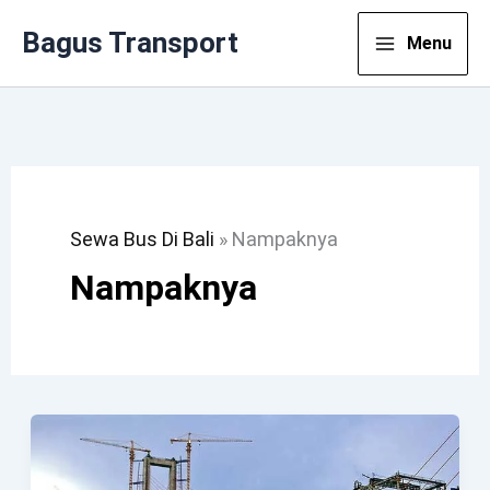
Lewati
Bagus Transport
Menu
Ke
Konten
Sewa Bus Di Bali
»
Nampaknya
Nampaknya