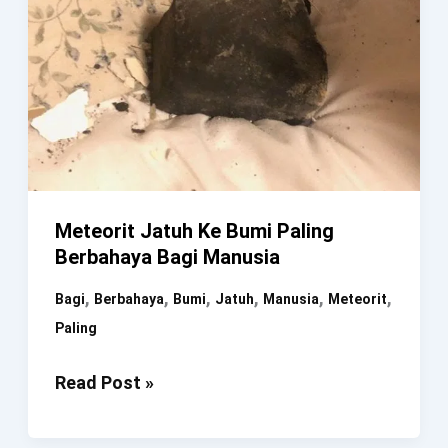
Meteorit Jatuh Ke Bumi Paling
Berbahaya Bagi Manusia
,
,
,
,
,
,
Bagi
Berbahaya
Bumi
Jatuh
Manusia
Meteorit
Paling
Meteorit
Read Post »
Jatuh
Ke