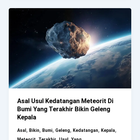
Bumi
Paling
Berbahaya
Bagi
Manusia
Asal Usul Kedatangan Meteorit Di
Bumi Yang Terakhir Bikin Geleng
Kepala
,
,
,
,
,
,
Asal
Bikin
Bumi
Geleng
Kedatangan
Kepala
,
,
,
Meteorit
Terakhir
Usul
Yang