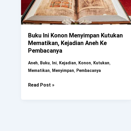
Buku Ini Konon Menyimpan Kutukan
Mematikan, Kejadian Aneh Ke
Pembacanya
,
,
,
,
,
,
Aneh
Buku
Ini
Kejadian
Konon
Kutukan
,
,
Mematikan
Menyimpan
Pembacanya
Buku
Read Post »
Ini
Konon
Menyimpan
Kutukan
Mematikan,
Kejadian