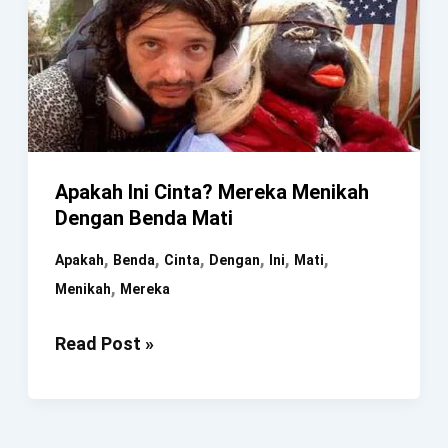
Apakah Ini Cinta? Mereka Menikah
Dengan Benda Mati
,
,
,
,
,
,
Apakah
Benda
Cinta
Dengan
Ini
Mati
,
Menikah
Mereka
Apakah
Read Post »
Ini
Cinta?
Mereka