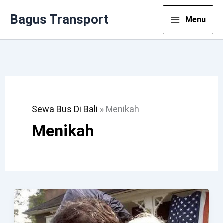
Lewati
Bagus Transport
Menu
Ke
Konten
Sewa Bus Di Bali
»
Menikah
Menikah