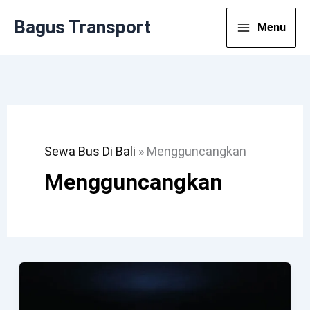
Lewati
Bagus Transport
Menu
Ke
Konten
Sewa Bus Di Bali
»
Mengguncangkan
Mengguncangkan