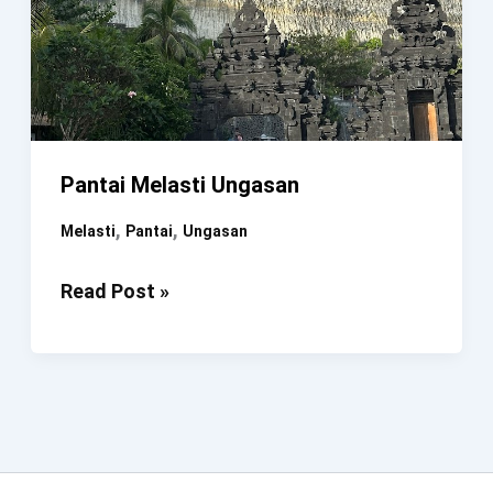
Pantai Melasti Ungasan
,
,
Melasti
Pantai
Ungasan
Pantai
Read Post »
Melasti
Ungasan