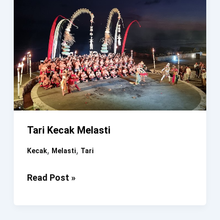
Tari Kecak Melasti
,
,
Kecak
Melasti
Tari
Tari
Read Post »
Kecak
Melasti