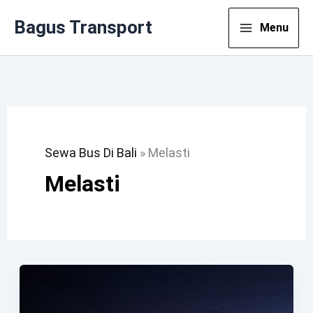
Lewati
Bagus Transport
Menu
Ke
Konten
Sewa Bus Di Bali
»
Melasti
Melasti