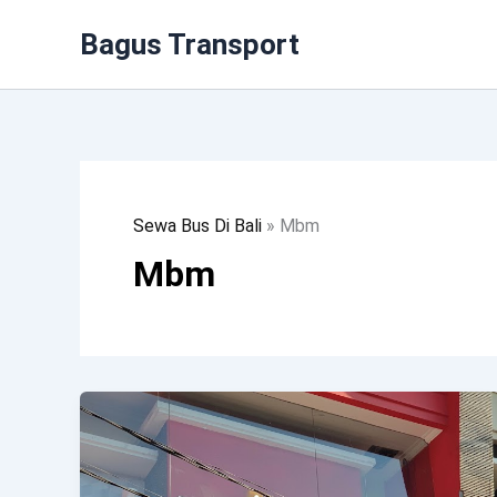
Lewati
Bagus Transport
Ke
Konten
Sewa Bus Di Bali
»
Mbm
Mbm