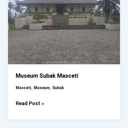
Museum Subak Masceti
,
,
Masceti
Museum
Subak
Museum
Read Post »
Subak
Masceti