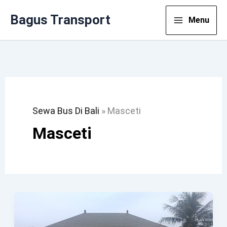
Lewati
Bagus Transport
Menu
Ke
Konten
Sewa Bus Di Bali
»
Masceti
Masceti