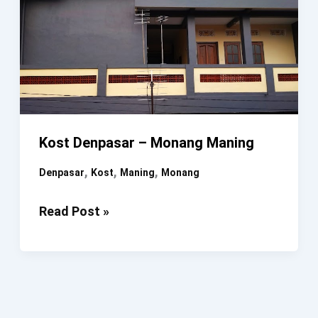
Kost Denpasar – Monang Maning
,
,
,
Denpasar
Kost
Maning
Monang
Kost
Read Post »
Denpasar
–
Monang
Maning