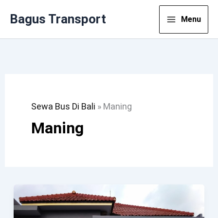
Lewati
Bagus Transport
Menu
Ke
Konten
Sewa Bus Di Bali
»
Maning
Maning