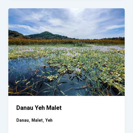
Kabupaten
Karang
Asem
Bali
Danau Yeh Malet
,
,
Danau
Malet
Yeh