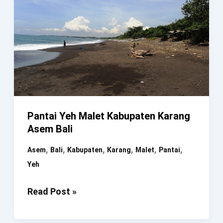
Pantai Yeh Malet Kabupaten Karang
Asem Bali
,
,
,
,
,
,
Asem
Bali
Kabupaten
Karang
Malet
Pantai
Yeh
Pantai
Read Post »
Yeh
Malet