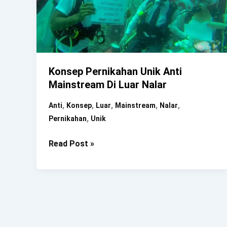
Konsep Pernikahan Unik Anti
Mainstream Di Luar Nalar
,
,
,
,
,
Anti
Konsep
Luar
Mainstream
Nalar
,
Pernikahan
Unik
Konsep
Read Post »
Pernikahan
Unik
Anti
Mainstream
Di
Luar