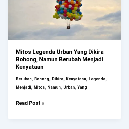
Mitos Legenda Urban Yang Dikira
Bohong, Namun Berubah Menjadi
Kenyataan
,
,
,
,
,
Berubah
Bohong
Dikira
Kenyataan
Legenda
,
,
,
,
Menjadi
Mitos
Namun
Urban
Yang
Mitos
Read Post »
Legenda
Urban
Yang