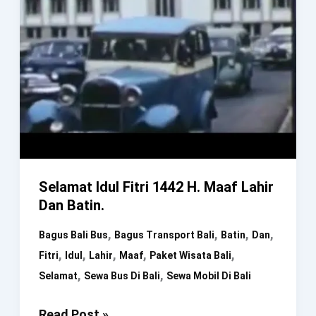
Selamat Idul Fitri 1442 H. Maaf Lahir
Dan Batin.
,
,
,
,
Bagus Bali Bus
Bagus Transport Bali
Batin
Dan
,
,
,
,
,
Fitri
Idul
Lahir
Maaf
Paket Wisata Bali
,
,
Selamat
Sewa Bus Di Bali
Sewa Mobil Di Bali
Selamat
Read Post »