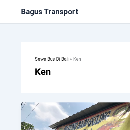
Lewati
Bagus Transport
Ke
Konten
Sewa Bus Di Bali
»
Ken
Ken