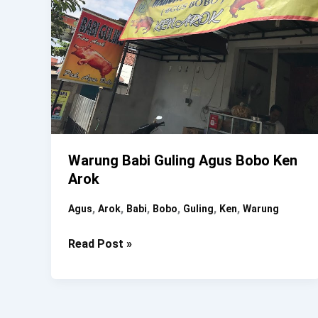
Warung Babi Guling Agus Bobo Ken
Arok
,
,
,
,
,
,
Agus
Arok
Babi
Bobo
Guling
Ken
Warung
Warung
Read Post »
Babi
Guling
Agus
Bobo