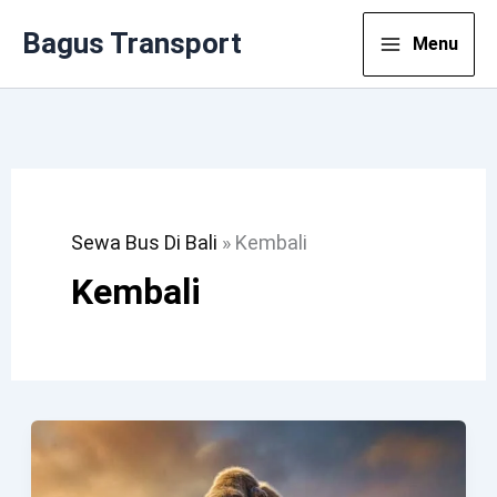
Lewati
Bagus Transport
Menu
Ke
Konten
Sewa Bus Di Bali
»
Kembali
Kembali