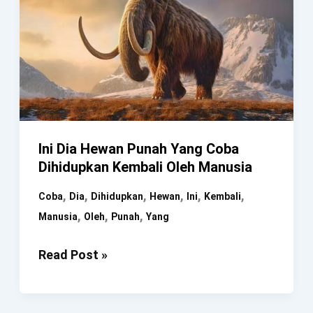
Ini Dia Hewan Punah Yang Coba
Dihidupkan Kembali Oleh Manusia
,
,
,
,
,
,
Coba
Dia
Dihidupkan
Hewan
Ini
Kembali
,
,
,
Manusia
Oleh
Punah
Yang
Ini
Read Post »
Dia
Hewan